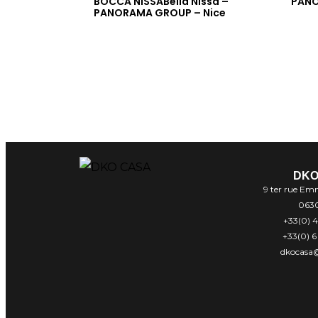
BOCCA NISSABella Nissa –
PANO
PANORAMA GROUP – Nice
DKO
9 ter rue Em
063
+33(0) 4
+33(0) 6
dkocasa