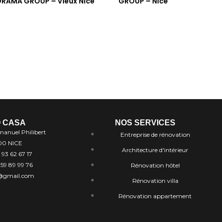
RAMA GROUP – Vieux Nice
GROUP – Nice
 CASA
NOS SERVICES
manuel Philibert
Entreprise de rénovation
00 NICE
Architecture d'intérieur
 93 62 67 17
 59 89 99 76
Rénovation hôtel
@gmail.com
Rénovation villa
Rénovation appartement