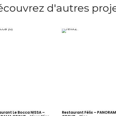
couvrez d'autres proj
aurant Le Bocca NISSA –
Restaurant Félix – PANORA