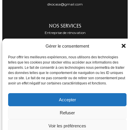
dkocasa@gmail.com
NOS SERVICES
Entreprise de rénovation
Architecture d'intérieur
Gérer le consentement
Rénovation hôtel
Pour offrir les meilleures expériences, nous utilisons des technologies
Rénovation villa
telles que les cookies pour stocker et/ou accéder aux informations des
Rénovation appartement
appareils. Le fait de consentir à ces technologies nous permettra de traiter
des données telles que le comportement de navigation ou les ID uniques
sur ce site. Le fait de ne pas consentir ou de retirer son consentement peut
SUIVEZ-NOUS
avoir un effet négatif sur certaines caractéristiques et fonctions.
PARTAGEZ
Accepter
©2024 DKOCASA. All Rights Reserved | Designed and developped by
Agence
Refuser
None
|
Voir les préférences